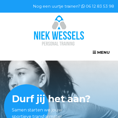
Nog een uurtje trainen?
06 12 83 53 98
MENU
Durf jij het aan?
Samen starten we jouw
sportieve transformatie!