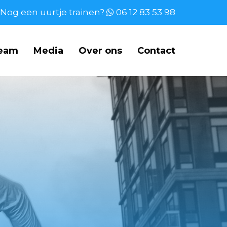
Nog een uurtje trainen?
06 12 83 53 98
ream
Media
Over ons
Contact