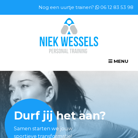
Nog een uurtje trainen?
06 12 83 53 98
MENU
Durf jij het aan?
Samen starten we jouw
sportieve transformatie!