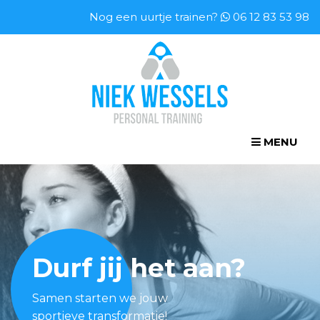
Nog een uurtje trainen?
06 12 83 53 98
MENU
Durf jij het aan?
Samen starten we jouw
sportieve transformatie!