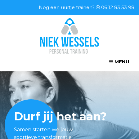
Nog een uurtje trainen?
06 12 83 53 98
MENU
Durf jij het aan?
Samen starten we jouw
sportieve transformatie!